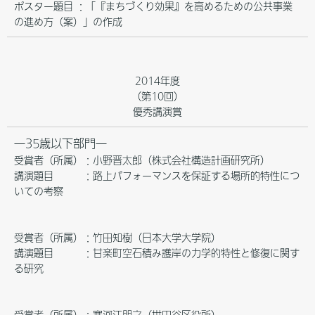
ポスター題目 ：「『まちづくり効果』を高めるための公共事業
の進め方（案）」の作成
2014年度
（第10回）
優秀講演賞
―35歳以下部門―
受賞者（所属）：小野晋太郎（株式会社構造計画研究所）
講演題目 ：路上パフォーマンスを保証する場所的特性につ
いての考察
受賞者（所属）：竹田知樹（日本大学大学院）
講演題目 ：甘楽町空石積み護岸の力学的特性と修復に関す
る研究