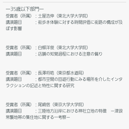
―35歳以下部門―
受賞者（所属）：土屋浩伸（東北大学大学院）
講演題目 ：街歩き体験に対する時間評価に街路の構成が及
ぼす影響
受賞者（所属）：白柳洋俊（東北大学大学院）
講演題目 ：店舗の知覚過程における注意の偏り
受賞者（所属）：長澤将皓（東京都水道局）
講演題目 ：都市空間の回遊行動にみる場所を介したインタ
ラクションの記述と特性に関する研究
受賞者（所属）：尾崎信（東京大学大学院）
講演題目 ：三陸地方沿岸における神社立地の特徴 －津浪
常襲地帯の集住地に関する一考察－