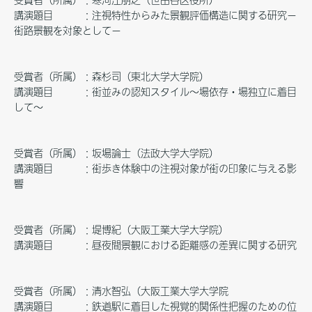
受賞者（所属）：寒河江朋之（世田谷区役所）
講演題目 ：注視特性からみた景観評価構造に関する研究－
街路景観を対象として－
受賞者（所属）：森杉司（東北大学大学院）
講演題目 ：街並みの認知スタイル～場依存・場独立に着目
して～
受賞者（所属）：坂場論士（法政大学大学院）
講演題目 ：街歩き体験中の注視対象が街の印象に与える影
響
受賞者（所属）：堤博紀（大阪工業大学大学院）
講演題目 ：昼夜間景観における距離感の差異に関する研究
受賞者（所属）：清水智弘（大阪工業大学大学院
講演題目 ：鉄道駅に着目した視覚的関係性把握のための位