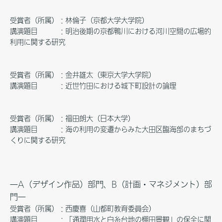
受賞者（所属）：林倫子（京都大学大学院）
講演題目 ：明治後期の京都鴨川における河川空間の広場的
利用に関する研究
受賞者（所属）：金井雄太（東京大学大学院）
講演題目 ：近世竹田における城下町設計の論理
受賞者（所属）：福田朗大（日本大学）
講演題目 ：海の利用の変遷からみた大田区臨海部のまちづ
くりに関する研究
―A（デザイン作品）部門、B（計画・マネジメント）部
門―
受賞者（所属）：西慶喜（山都町教育委員会）
講演題目 ：「通潤用水と白糸台地の棚田景観」の保全に関