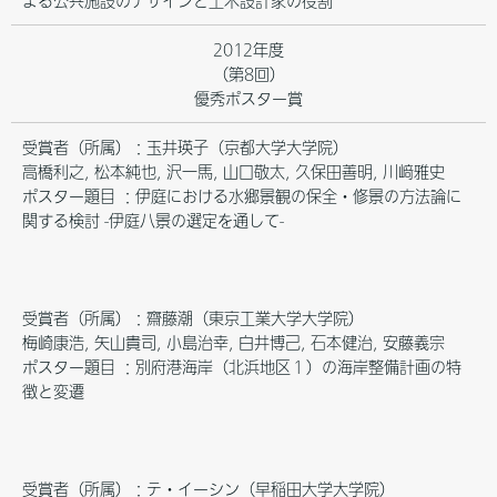
よる公共施設のデザインと土木設計家の役割
2012年度
（第8回）
優秀ポスター賞
受賞者（所属）：玉井瑛子（京都大学大学院）
高橋利之, 松本純也, 沢一馬, 山口敬太, 久保田善明, 川﨑雅史
ポスター題目 ：伊庭における水郷景観の保全・修景の方法論に
関する検討 -伊庭八景の選定を通して-
受賞者（所属）：齋藤潮（東京工業大学大学院）
梅崎康浩, 矢山貴司, 小島治幸, 白井博己, 石本健治, 安藤義宗
ポスター題目 ：別府港海岸（北浜地区１）の海岸整備計画の特
徴と変遷
受賞者（所属）：テ・イーシン（早稲田大学大学院）