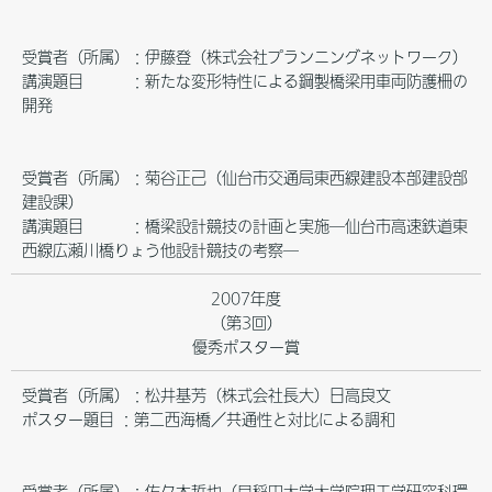
受賞者（所属）：伊藤登（株式会社プランニングネットワーク）
講演題目 ：新たな変形特性による鋼製橋梁用車両防護柵の
開発
受賞者（所属）：菊谷正己（仙台市交通局東西線建設本部建設部
建設課）
講演題目 ：橋梁設計競技の計画と実施─仙台市高速鉄道東
西線広瀬川橋りょう他設計競技の考察─
2007年度
（第3回）
優秀ポスター賞
受賞者（所属）：松井基芳（株式会社長大）日高良文
ポスター題目 ：第二西海橋／共通性と対比による調和