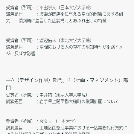
受賞者（所属）：平出崇文（日本大学大学院）
講演題目 ：坂道が商店街に与える空間的影響に関する研
究 －傾斜角に着目した店舗構えとあふれ出しの特徴－
受賞者（所属）：渡辺佑未（東北大学大学院）
講演題目 ：空間における人の存在の認知特性が街路イメー
ジに及ぼす影響
―A（デザイン作品）部門、B（計画・マネジメント）部
門―
受賞者（所属）：中井祐（東京大学大学院）
講演題目 ：岩手県上閉伊郡大槌町の復興計画について
受賞者（所属）：関文夫 （日本大学）
講演題目 ：土地区画整理事業における一括業務代行方式に