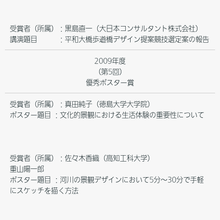
受賞者（所属）：黒島直一（大日本コンサルタント株式会社）
講演題目 ：平和大橋歩道橋デザイン提案競技選定案の報告
2009年度
（第5回）
優秀ポスター賞
受賞者（所属）：真田純子（徳島大学大学院）
ポスター題目 ：文化的景観における生活体験の重要性について
受賞者（所属）：佐々木香織（高知工科大学）
重山陽一郎
ポスター題目 ：河川の景観デザインにおいて5分～30分で手軽
にスケッチを描く方法