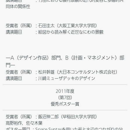
講演題目 ：竹田における農村景観の近代的変容と多層的共
同体の関係性
受賞者（所属）：石田圭太（大阪工業大学大学院）
講演題目 ：絵図から読み解く近世なにわの景観
―A（デザイン作品）部門、B（計画・マネジメント）部
門―
受賞者（所属）：松井幹雄（大日本コンサルタント株式会社）
講演題目 ：川崎ミューザデッキのデザイン
2011年度
（第7回）
優秀ポスター賞
受賞者（所属）：飯沼伸二郎（早稲田大学大学院）
高野裕作，佐々木葉
ポスター題目 ：Space Syntaxを用いた街と水辺のつながりの分