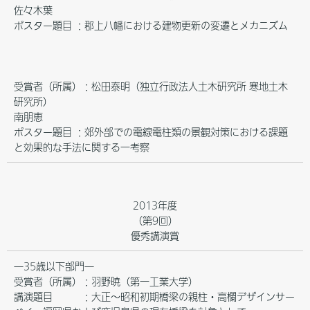
佐々木葉
ポスター題目 ：郡上八幡における建物更新の変遷とメカニズム
受賞者（所属）：松田泰明（独立行政法人土木研究所 寒地土木
研究所）
南朋恵
ポスター題目 ：郊外部での電線電柱類の景観対策における課題
と効果的な手法に関する一考察
2013年度
（第9回）
優秀講演賞
―35歳以下部門―
受賞者（所属）：羽野暁（第一工業大学）
講演題目 ：大正～昭和初期橋梁の親柱・高欄デザインサー