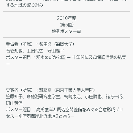
する地域の取り組み
2010年度
（第6回）
優秀ポスター賞
受賞者（所属）：柴田久（福岡大学）
石橋知也、上園怜史、守田龍平
ポスター題目 ：湧水めだか公園;－ 十年間に及ぶ保護活動の結実
－
受賞者（所属）：齋藤潮（東京工業大学大学院）
笠原知子、齋藤潮研究室学生、梅崎康浩、小田勝也、緒方一成、
町山芳信
ポスター題目 ：高潮護岸と周辺空間整備をめぐる合意形成プロ
セス－別府港海岸北浜地区2とWS－