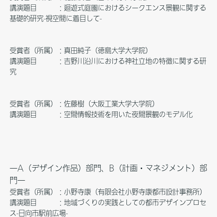
講演題目 ：廻遊式庭園におけるシークエンス景観に関する
基礎的研究-視空間に着目して-
受賞者（所属）：真田純子（徳島大学大学院）
講演題目 ：吉野川沿川における神社立地の特徴に関する研
究
受賞者（所属）：佐藤樹（大阪工業大学大学院）
講演題目 ：空間情報技術を用いた夜間景観のモデル化
―A（デザイン作品）部門、B（計画・マネジメント）部
門―
受賞者（所属）：小野寺康（有限会社小野寺康都市設計事務所）
講演題目 ：地域づくりの実践としての都市デザインプロセ
ス-日向市駅前広場-