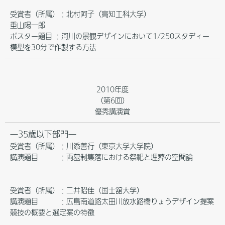
受賞者（所属）：北村阿子（高知工科大学）
重山陽一郎
ポスター題目 ：河川の景観デザインにおいて1/250スタディー
模型を30分で作製する方法
2010年度
（第6回）
優秀講演賞
―35歳以下部門―
受賞者（所属）：川添善行（東京大学大学院）
講演題目 ：両墓制集落における祭祀と埋葬の空間論
受賞者（所属）：二井昭佳（国士舘大学）
講演題目 ：広島南道路太田川放水路橋りょうデザイン提案
競技の概要と選定案の特徴