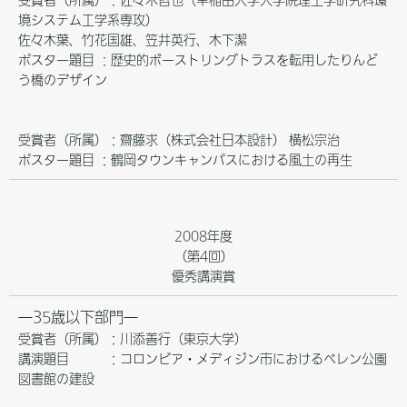
受賞者（所属）：佐々木哲也（早稲田大学大学院理工学研究科環
境システム工学系専攻）
佐々木葉、竹花国雄、笠井英行、木下潔
ポスター題目 ：歴史的ボーストリングトラスを転用したりんど
う橋のデザイン
受賞者（所属）：齋藤求（株式会社日本設計） 横松宗治
ポスター題目 ：鶴岡タウンキャンパスにおける風土の再生
2008年度
（第4回）
優秀講演賞
―35歳以下部門―
受賞者（所属）：川添善行（東京大学）
講演題目 ：コロンビア・メディジン市におけるベレン公園
図書館の建設