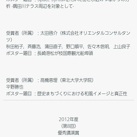
析 -隅田川テラス周辺を対象として-
受賞者（所属）：太田啓介（株式会社オリエンタルコンサルタン
ツ）
秋田裕子，斉藤浩，蒲田直子，野口順平，佐々木信明，上山良子
ポスター題目 ：長崎港松が枝国際観光船埠頭
受賞者（所属）：高橋恵理（東北大学大学院）
平野勝也
ポスター題目 ：歴史まちづくりにおける和風イメージと真正性
2012年度
（第8回）
優秀講演賞