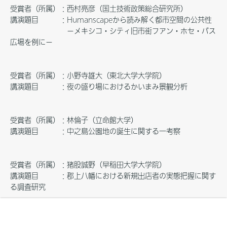
受賞者（所属）：西村亮彦（国土技術政策総合研究所）
講演題目 ：Humanscapeから読み解く都市空間の公共性
－メキシコ・シティ旧市街フアン・ホセ・バス
広場を例に－
受賞者（所属）：小野寺雄大（東北大学大学院）
講演題目 ：夜の盛り場におけるかいまみ景観分析
受賞者（所属）：林倫子（立命館大学）
講演題目 ：中之島公園地の誕生に関する一考察
受賞者（所属）：猪股誠野（早稲田大学大学院）
講演題目 ：郡上八幡における新規出店者の実態把握に関す
る調査研究