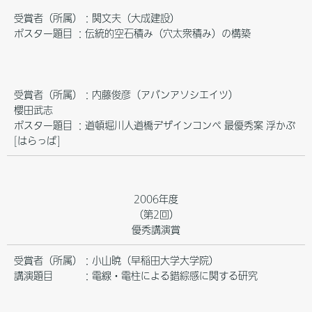
受賞者（所属）：関文夫（大成建設）
ポスター題目 ：伝統的空石積み（穴太衆積み）の構築
受賞者（所属）：内藤俊彦（アバンアソシエイツ）
櫻田武志
ポスター題目 ：道頓堀川人道橋デザインコンペ 最優秀案 浮かぶ
[はらっぱ]
2006年度
（第2回）
優秀講演賞
受賞者（所属）：小山暁（早稲田大学大学院）
講演題目 ：電線・電柱による錯綜感に関する研究