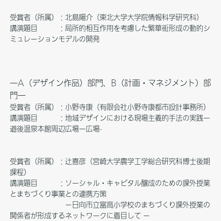
受賞者（所属）：北島陽介（東北大学大学院情報科学研究科）
講演題目 ：局所的相互作用を考慮した繁華街形成の動的シ
ミュレーションモデルの開発
―A（デザイン作品）部門、B（計画・マネジメント）部
門―
受賞者（所属）：小野寺康（有限会社小野寺康都市設計事務所）
講演題目 ：地域デザインにおける現場主義的手法の実践ー
道後温泉本館周辺広場ー広場-
受賞者（所属）：辻喜彦（宮崎大学農学工学総合研究科博士後期
課程）
講演題目 ：ソーシャル・キャピタル醸成のための課外授業
とまちづくり事業との連携方策
－日向市立富高小学校のまちづくり課外授業の
関係者が形成するネットワークに着目して －