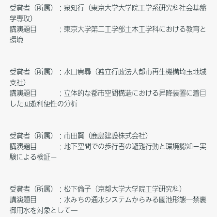
受賞者（所属）：泉知行（東京大学大学院工学系研究科社会基盤
学専攻）
講演題目 ：東京大学第二工学部土木工学科における教育と
環境
受賞者（所属）：水口貴尋（独立行政法人都市再生機構埼玉地域
支社）
講演題目 ：立体的な都市空間構造における昇降装置に着目
した回遊利便性の分析
受賞者（所属）：市田賢（鹿島建設株式会社）
講演題目 ：地下空間での歩行者の避難行動と環境認知－実
験による検証－
受賞者（所属）：松下倫子（京都大学大学院工学研究科）
講演題目 ：水みちの通水システムからみる園池形態─禁裏
御用水を対象として─