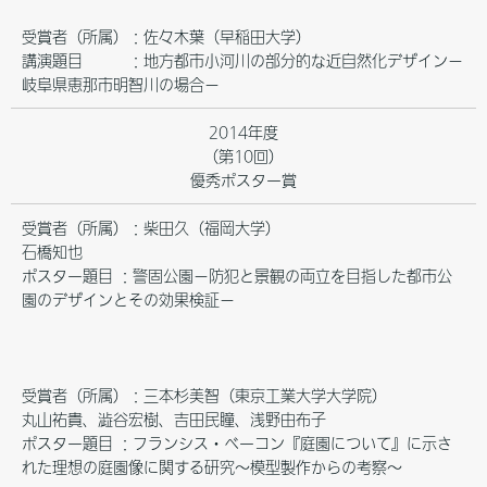
受賞者（所属）：佐々木葉（早稲田大学）
講演題目 ：地方都市小河川の部分的な近自然化デザイン－
岐阜県恵那市明智川の場合－
2014年度
（第10回）
優秀ポスター賞
受賞者（所属）：柴田久（福岡大学）
石橋知也
ポスター題目 ：警固公園－防犯と景観の両立を目指した都市公
園のデザインとその効果検証－
受賞者（所属）：三本杉美智（東京工業大学大学院）
丸山祐貴、澁谷宏樹、吉田民瞳、浅野由布子
ポスター題目 ：フランシス・ベーコン『庭園について』に示さ
れた理想の庭園像に関する研究～模型製作からの考察～