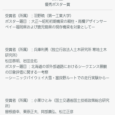
優秀ポスター賞
受賞者（所属）：羽野暁（第一工業大学）
ポスター題目 ：大正～昭和初期橋梁の親柱・高欄デザインサー
ベイー福岡県および鹿児島県の現存橋梁を対象としてー
受賞者（所属）：兵庫利勇（独立行政法人土木研究所 寒地土木
研究所）
松田泰明、岩田圭佑
ポスター題目 ：北海道の郊外部道路におけるシークエンス景観
の印象評価に関する一考察
ーシーニックバイウェイ大雪・富良野ルートでの走行実験からー
受賞者（所属）：小栗ひとみ（国土交通省国土技術政策総合研究
所）
曽根直幸、栗原正夫、阿部貴弘、松江正彦