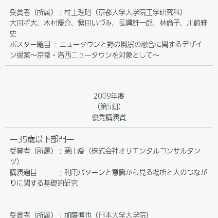
受賞者（所属）：村上理昭（京都大学大学院工学研究科）
大田将大、木村優介、繁田いづみ、長縄雄一郎、林倫子、川崎雅
史
ポスター題目 ：ニュータウンと野の風景の融合に関するデザイ
ン提案～京都・洛西ニュータウンを対象として～
2009年度
（第5回）
優秀講演賞
―35歳以下部門―
受賞者（所属）：栗山喬（株式会社オリエンタルコンサルタン
ツ）
講演題目 ：利用パターンと意識から見る場所と人のつなが
りに関する基礎的研究
受賞者（所属）：加藤慎也（日本大学大学院）