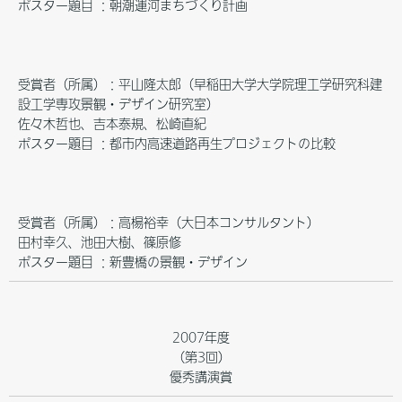
ポスター題目 ：朝潮運河まちづくり計画
受賞者（所属）：平山隆太郎（早稲田大学大学院理工学研究科建
設工学専攻景観・デザイン研究室）
佐々木哲也、吉本泰規、松崎直紀
ポスター題目 ：都市内高速道路再生プロジェクトの比較
受賞者（所属）：高楊裕幸（大日本コンサルタント）
田村幸久、池田大樹、篠原修
ポスター題目 ：新豊橋の景観・デザイン
2007年度
（第3回）
優秀講演賞