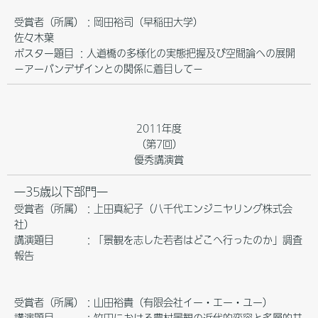
受賞者（所属）：岡田裕司（早稲田大学）
佐々木葉
ポスター題目 ：人道橋の多様化の実態把握及び空間論への展開
－アーバンデザインとの関係に着目して－
2011年度
（第7回）
優秀講演賞
―35歳以下部門―
受賞者（所属）：上田真紀子（八千代エンジニヤリング株式会
社）
講演題目 ：「景観を志した若者はどこへ行ったのか」調査
報告
受賞者（所属）：山田裕貴（有限会社イー・エー・ユー）