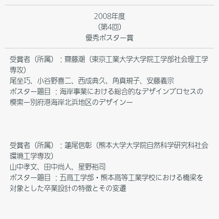
2008年度
（第4回）
優秀ポスター賞
受賞者（所属）：齋藤潮（東京工業大学大学院工学部社会理工学
専攻）
尾坐巧、小谷野喜二、西成典久、角真規子、安藤義宗
ポスター題目 ：海岸事業における総合的なデザインプロセスの
模索ー別府港海岸北浜地区のデザインー
受賞者（所属）：蓮尾信彰（熊本大学大学院自然科学研究科社会
環境工学専攻）
山中孝文、田中尚人、星野裕司
ポスター題目 ：五高工学部・熊本高等工業学校における橋梁を
対象とした卒業設計の特徴とその変遷