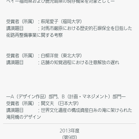
ベイー福岡県および鹿児島県の現存橋梁を対象としてー
受賞者（所属）：萩尾愛子（福岡大学）
講演題目 ：対馬市厳原における歴史的石塀保全を目指した
街路再整備事業に関する考察
受賞者（所属）：白柳洋俊（東北大学）
講演題目 ：店舗の知覚過程における注意解放の遅れ
―A（デザイン作品）部門、B（計画・マネジメント）部門―
受賞者（所属）：関文夫 （日本大学）
講演題目 ：世界文化遺産の構成資産白糸の滝に架けられた
滝見橋のデザイン
2013年度
（第9回）