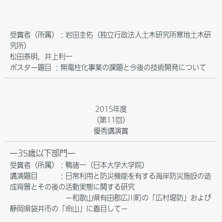
受賞者（所属）：岩田圭佑（独立行政法人土木研究所寒地土木研
究所）
松田泰明、井上利一
ポスター題目 ：無電柱化事業の課題と今後の技術開発について
2015年度
（第11回）
優秀講演賞
―35歳以下部門―
受賞者（所属）：鴨諸一（日本大学大学院）
講演題目 ：日常利用と防災機能を有する海岸防災施設の造
成背景とその後の活動実態に関する研究
－和歌山県有田郡広川町の「広村堤防」および
静岡県袋井市の「命山」に着目して－