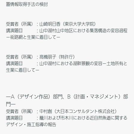
置情報取得手法の検討
受賞者（所属）：山崎明日香（東京大学大学院）
講演題目 ：山中湖村山中地区における集落構造の変容過程
－街路網と生業に着目して－
受賞者（所属）：高橋朋子（特許庁）
講演題目 ：山中湖村における湖畔景観の変容－土地所有と
生業に着目して－
―A（デザイン作品）部門、B（計画・マネジメント）部
門―
受賞者（所属）：中村創（大日本コンサルタント株式会社）
講演題目 ：籠川および市木川における近自然魚道に関する
デザイン・施工指導の報告