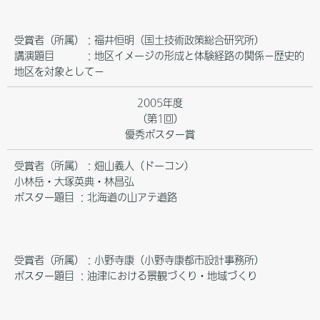
受賞者（所属）：福井恒明（国土技術政策総合研究所）
講演題目 ：地区イメージの形成と体験経路の関係－歴史的
地区を対象として－
2005年度
（第1回）
優秀ポスター賞
受賞者（所属）：畑山義人（ドーコン）
小林岳・大塚英典・林昌弘
ポスター題目 ：北海道の山アテ道路
受賞者（所属）：小野寺康（小野寺康都市設計事務所）
ポスター題目 ：油津における景観づくり・地域づくり