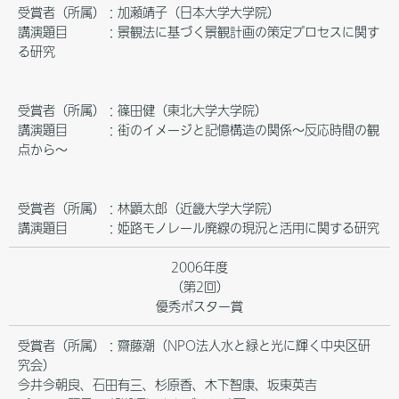
受賞者（所属）：加瀬靖子（日本大学大学院）
講演題目 ：景観法に基づく景観計画の策定プロセスに関す
る研究
受賞者（所属）：篠田健（東北大学大学院）
講演題目 ：街のイメージと記憶構造の関係～反応時間の観
点から～
受賞者（所属）：林顕太郎（近畿大学大学院）
講演題目 ：姫路モノレール廃線の現況と活用に関する研究
2006年度
（第2回）
優秀ポスター賞
受賞者（所属）：齋藤潮（NPO法人水と緑と光に輝く中央区研
究会）
今井今朝良、石田有三、杉原香、木下智康、坂東英吉